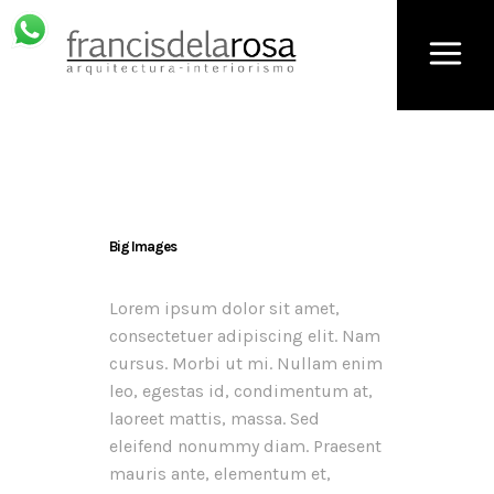
Big Images
Lorem ipsum dolor sit amet,
consectetuer adipiscing elit. Nam
cursus. Morbi ut mi. Nullam enim
leo, egestas id, condimentum at,
laoreet mattis, massa. Sed
eleifend nonummy diam. Praesent
mauris ante, elementum et,