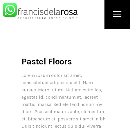
Pastel Floors
Lorem ipsum dolor sit amet,
consectetuer adipiscing elit. Nam
cursus. Morbi ut mi. Nullam enim leo,
egestas id, condimentum at, laoreet
mattis, massa. Sed eleifend nonummy
diam. Praesent mauris ante, elementum
et, bibendum at, posuere sit amet, nibh.
Duis tincidunt lectus quis dui viverra