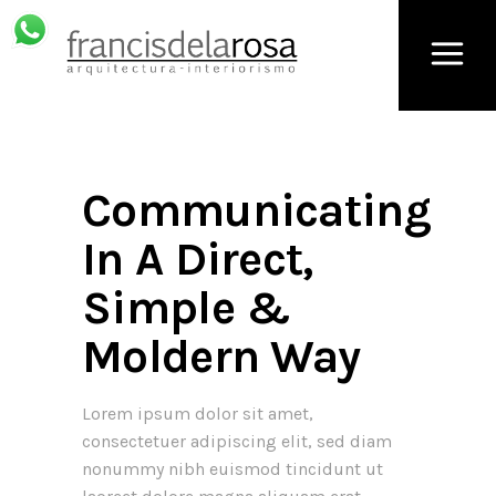
Communicating
In A Direct,
Simple &
Moldern Way
Lorem ipsum dolor sit amet,
consectetuer adipiscing elit, sed diam
nonummy nibh euismod tincidunt ut