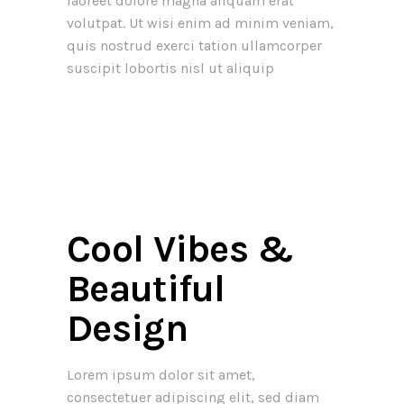
laoreet dolore magna aliquam erat
volutpat. Ut wisi enim ad minim veniam,
quis nostrud exerci tation ullamcorper
suscipit lobortis nisl ut aliquip
Cool Vibes &
Beautiful
Design
Lorem ipsum dolor sit amet,
consectetuer adipiscing elit, sed diam