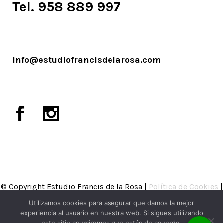
Tel. 958 889 997
info@estudiofrancisdelarosa.com
© Copyright Estudio Francis de la Rosa |
Política de Cookies
|
Política de Privacidad
|
Aviso legal
Utilizamos cookies para asegurar que damos la mejor
experiencia al usuario en nuestra web. Si sigues utilizando
este sitio asumiremos que estás de acuerdo.